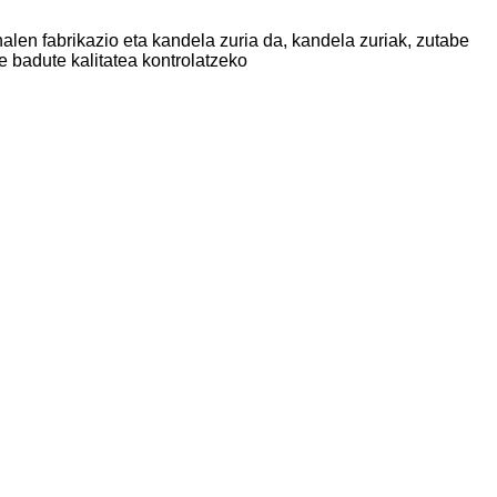
len fabrikazio eta kandela zuria da, kandela zuriak, zutabe
 badute kalitatea kontrolatzeko