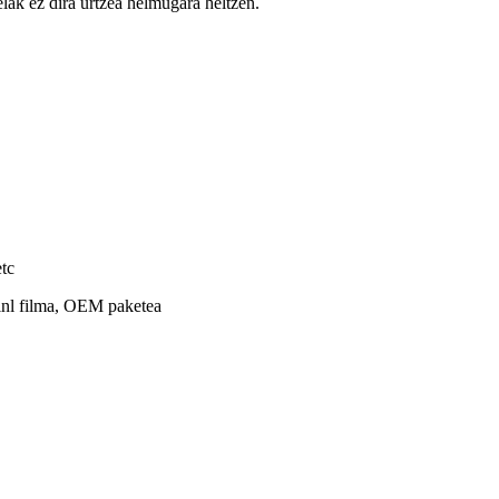
ak ez dira urtzea helmugara heltzen.
etc
nl filma, OEM paketea