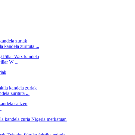
 kandela zurituta ...
lar W ...
ela zurituta ...
..