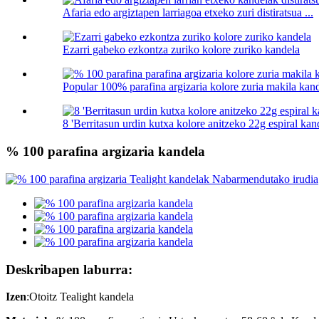
Afaria edo argiztapen larriagoa etxeko zuri distiratsua ...
Ezarri gabeko ezkontza zuriko kolore zuriko kandela
Popular 100% parafina argizaria kolore zuria makila kande
8 'Berritasun urdin kutxa kolore anitzeko 22g espiral kan
% 100 parafina argizaria kandela
Deskribapen laburra:
Izen
:
Otoitz Tealight kandela