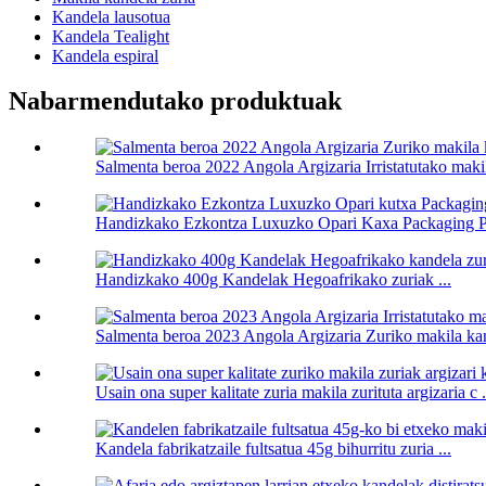
Kandela lausotua
Kandela Tealight
Kandela espiral
Nabarmendutako produktuak
Salmenta beroa 2022 Angola Argizaria Irristatutako makila
Handizkako Ezkontza Luxuzko Opari Kaxa Packaging Pil
Handizkako 400g Kandelak Hegoafrikako zuriak ...
Salmenta beroa 2023 Angola Argizaria Zuriko makila kand
Usain ona super kalitate zuria makila zurituta argizaria c .
Kandela fabrikatzaile fultsatua 45g bihurritu zuria ...