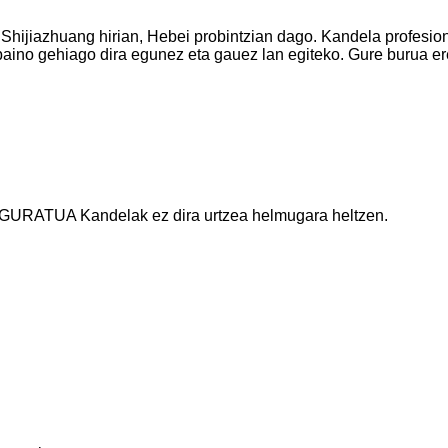
ijiazhuang hirian, Hebei probintzian dago. Kandela profesiona
aino gehiago dira egunez eta gauez lan egiteko. Gure burua ere
a .GURATUA Kandelak ez dira urtzea helmugara heltzen.