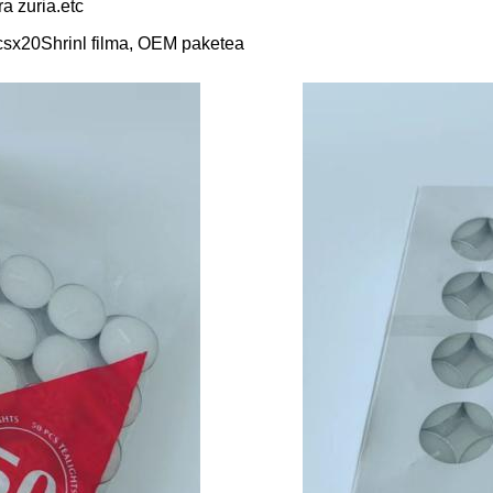
ra zuria.etc
x20Shrinl filma, OEM paketea