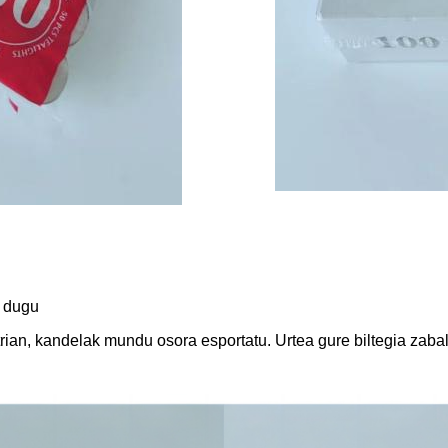
o dugu
trian, kandelak mundu osora esportatu. Urtea gure biltegia zaba