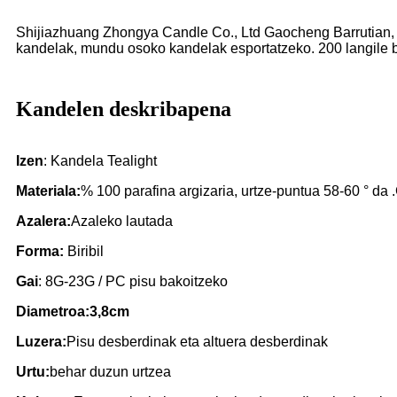
Shijiazhuang Zhongya Candle Co., Ltd Gaocheng Barrutian, Sh
kandelak, mundu osoko kandelak esportatzeko. 200 langile b
Kandelen deskribapena
Izen
: Kandela Tealight
Materiala:
% 100 parafina argizaria, urtze-puntua 58-60 ° d
Azalera
:
Azaleko lautada
Forma:
Biribil
Gai
: 8G-23G / PC pisu bakoitzeko
Diametroa:
3,8cm
Luzera
:
Pisu desberdinak eta altuera desberdinak
Urtu:
behar duzun urtzea