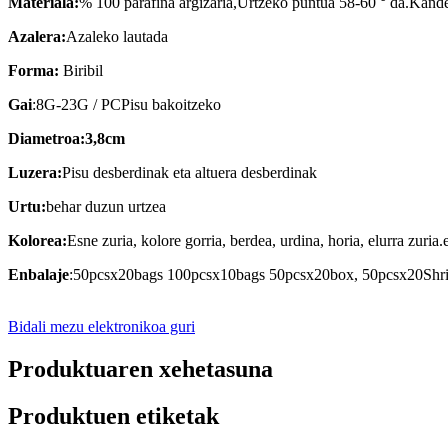
Materiala:
% 100 parafina argizaria
,
Urtzeko puntua 58-60 ° da
.
Kandel
Azalera
:
Azaleko lautada
Forma:
Biribil
Gai
:
8
G-
23
G / PC
Pisu bakoitzeko
Diametroa:
3,8cm
Luzera
:
Pisu desberdinak eta altuera desberdinak
Urtu:
behar duzun urtzea
Kolorea:
Esne zuria, kolore gorria, berdea, urdina, horia, elurra zuria.
Enbalaje
:
50pcsx20bags 100pcsx10bags 50pcsx20box, 50pcsx20Shri
Bidali mezu elektronikoa guri
Produktuaren xehetasuna
Produktuen etiketak