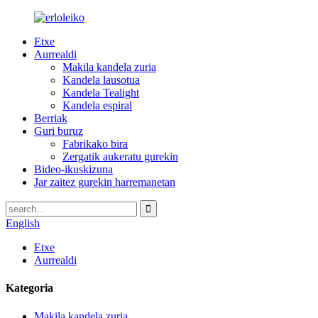
Etxe
Aurrealdi
Makila kandela zuria
Kandela lausotua
Kandela Tealight
Kandela espiral
Berriak
Guri buruz
Fabrikako bira
Zergatik aukeratu gurekin
Bideo-ikuskizuna
Jar zaitez gurekin harremanetan
English
Etxe
Aurrealdi
Kategoria
Makila kandela zuria