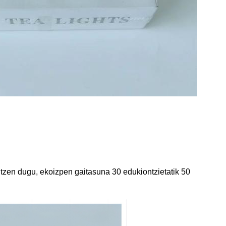
ltzen dugu, ekoizpen gaitasuna 30 edukiontzietatik 50