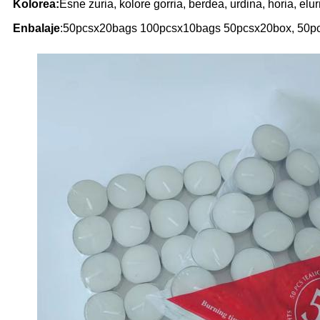
Kolorea:
Esne zuria, kolore gorria, berdea, urdina, horia, elur
Enbalaje
:
50pcsx20bags 100pcsx10bags 50pcsx20box, 50pcs