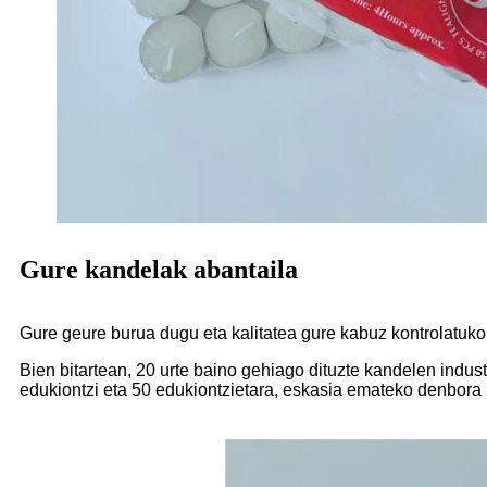
Gure kandelak abantaila
Gure geure burua dugu eta kalitatea gure kabuz kontrolatuk
Bien bitartean, 20 urte baino gehiago dituzte kandelen indus
edukiontzi eta 50 edukiontzietara, eskasia emateko denbora